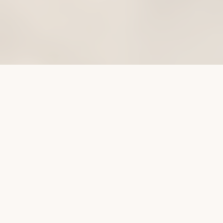
MAISON BOHÈME
Kolm maailma,
üks hingamine
Kolme kunstivormi, muusika, keraamika ja šampanja
ristumiskohas asub pop-up šampanjakohvik Maison